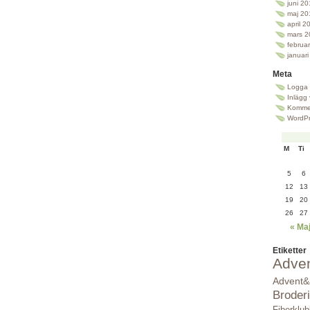
juni 2
maj 20
april 2
mars 2
februa
januar
Meta
Logga 
Inlägg
Kommen
WordPr
M
Ti
5
6
12
13
19
20
26
27
« Ma
Etiketter
Adve
Advent&
Broderi
Fiberklu