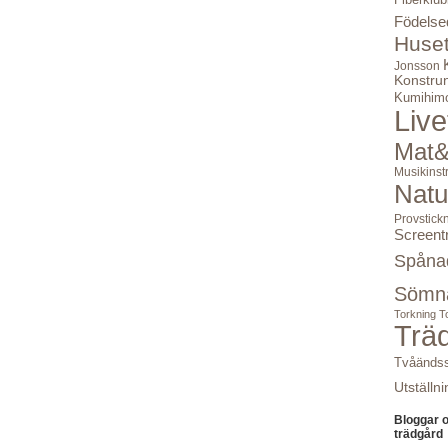
Födelse
Huse
Jonsson
Konstru
Kumihim
Live
Mat&
Musikinst
Natu
Provstick
Screent
Spåna
Sömn
Torkning
T
Trä
Tvåändss
Utställni
Bloggar 
trädgård