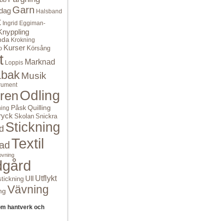
Garn
dag
Halsband
t
Ingrid Eggiman-
Knyppling
nda
Krokning
Kurser
o
Körsång
t
Marknad
Loppis
bak
Musik
rument
Odling
ren
Quilling
Påsk
ning
ryck
Skolan
Snickra
Stickning
d
Textil
ad
ovning
dgård
Ull
Utflykt
tickning
Vävning
ng
om hantverk och