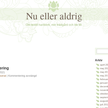
Nu eller aldrig
Om textilt hantverk, min trädgård och lite till.
Arkiv
april 2
ering
maj 20
maj 20
 2021
serat
|
Kommentering avstängd
maj 20
februa
januar
decem
novem
oktobe
septem
august
juli 20