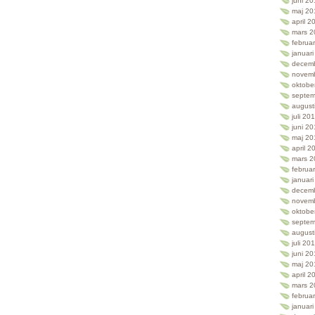
juni 2
maj 20
april 2
mars 2
februa
januar
decem
novem
oktobe
septem
august
juli 20
juni 2
maj 20
april 2
mars 2
februa
januar
decem
novem
oktobe
septem
august
juli 20
juni 2
maj 20
april 2
mars 2
februa
januar