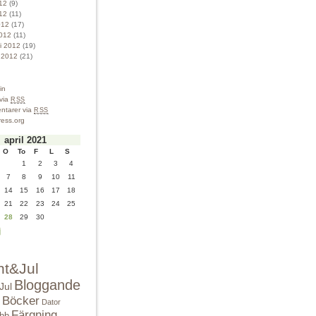
012
(9)
12
(11)
012
(17)
012
(11)
ri 2012
(19)
i 2012
(21)
in
 via
RSS
tarer via
RSS
ess.org
april 2021
O
To
F
L
S
1
2
3
4
7
8
9
10
11
14
15
16
17
18
21
22
23
24
25
28
29
30
j
nt&Jul
Bloggande
Jul
Böcker
Dator
Färgning
bbb