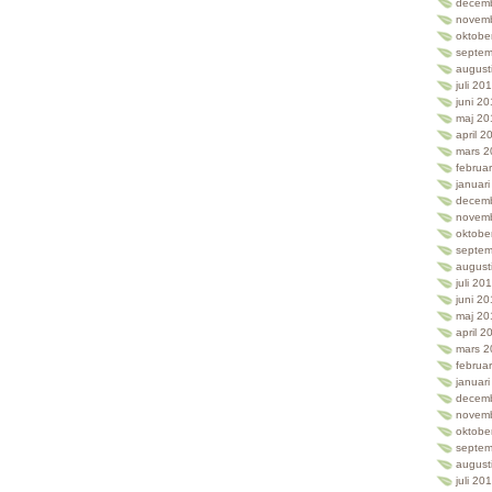
decem
novem
oktobe
septem
august
juli 20
juni 2
maj 20
april 2
mars 2
februa
januar
decem
novem
oktobe
septem
august
juli 20
juni 2
maj 20
april 2
mars 2
februa
januar
decem
novem
oktobe
septem
august
juli 20