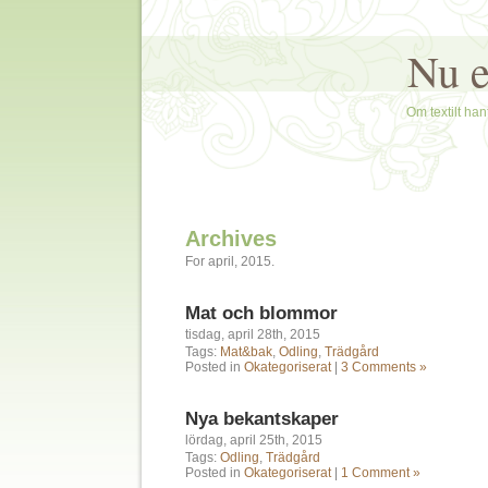
Nu e
Om textilt hant
Archives
For april, 2015.
Mat och blommor
tisdag, april 28th, 2015
Tags:
Mat&bak
,
Odling
,
Trädgård
Posted in
Okategoriserat
|
3 Comments »
Nya bekantskaper
lördag, april 25th, 2015
Tags:
Odling
,
Trädgård
Posted in
Okategoriserat
|
1 Comment »