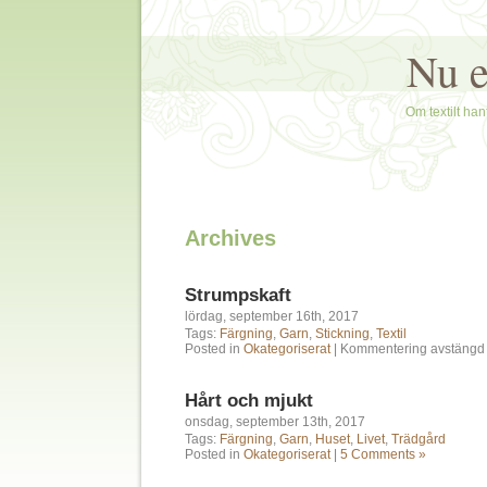
Nu e
Om textilt hant
Archives
Strumpskaft
lördag, september 16th, 2017
Tags:
Färgning
,
Garn
,
Stickning
,
Textil
Posted in
Okategoriserat
|
Kommentering avstängd
Hårt och mjukt
onsdag, september 13th, 2017
Tags:
Färgning
,
Garn
,
Huset
,
Livet
,
Trädgård
Posted in
Okategoriserat
|
5 Comments »