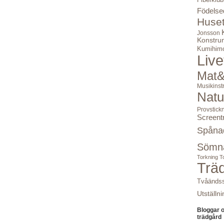
Födelse
Huse
Jonsson
Konstru
Kumihim
Live
Mat&
Musikinst
Natu
Provstick
Screent
Spåna
Sömn
Torkning
T
Trä
Tvåändss
Utställni
Bloggar 
trädgård