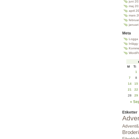
juni 2
maj 20
april 2
mars 2
februa
januar
Meta
Logga 
Inlägg
Kommen
WordPr
M
Ti
1
7
8
14
15
21
22
28
29
« Se
Etiketter
Adve
Advent&
Broderi
Fiberklu