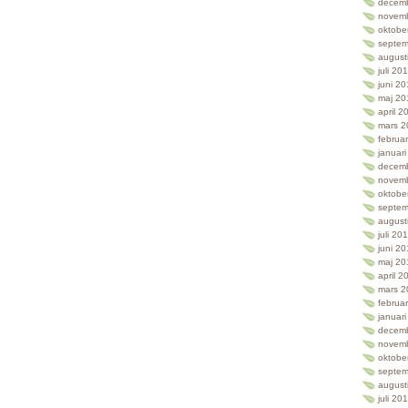
decem
novem
oktobe
septem
august
juli 20
juni 2
maj 20
april 2
mars 2
februa
januar
decem
novem
oktobe
septem
august
juli 20
juni 2
maj 20
april 2
mars 2
februa
januar
decem
novem
oktobe
septem
august
juli 20