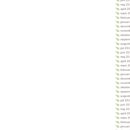
juni 2
maj 20
april 2
mars 2
februa
januar
decem
novem
oktobe
septem
august
juli 20
juni 2
maj 20
april 2
mars 2
februa
januar
decem
novem
oktobe
septem
august
juli 20
juni 2
maj 20
april 2
mars 2
februa
januar