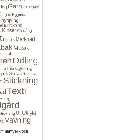
Garn
dag
Halsband
t
Ingrid Eggiman-
Knyppling
nda
Krokning
Kurser
o
Körsång
t
Marknad
Loppis
bak
Musik
rument
Odling
ren
Quilling
Påsk
ning
ryck
Skolan
Snickra
Stickning
d
Textil
ad
ovning
dgård
Ull
Utflykt
tickning
Vävning
ng
om hantverk och