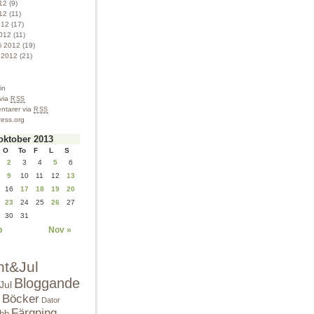
012
(9)
12
(11)
012
(17)
012
(11)
ri 2012
(19)
i 2012
(21)
in
 via
RSS
tarer via
RSS
ess.org
oktober 2013
O
To
F
L
S
2
3
4
5
6
9
10
11
12
13
16
17
18
19
20
23
24
25
26
27
30
31
p
Nov »
nt&Jul
Bloggande
Jul
Böcker
Dator
Färgning
bbb