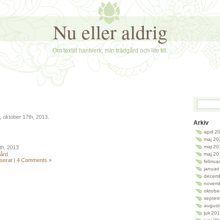
Nu eller aldrig
Om textilt hantverk, min trädgård och lite till.
, oktober 17th, 2013.
Arkiv
april 2
maj 20
maj 20
th, 2013
ård
maj 20
serat
|
4 Comments »
februa
januar
decem
novem
oktobe
septem
august
juli 20