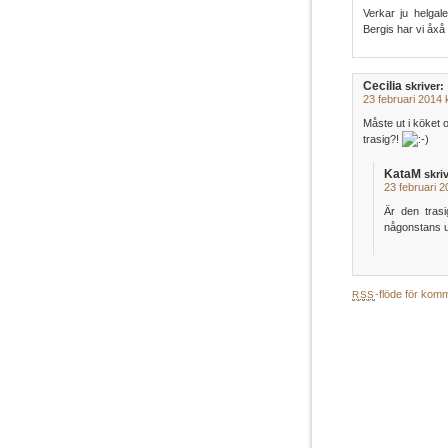
Verkar ju helgal
Bergis har vi åxå
Cecilia
skriver:
23 februari 2014 
Måste ut i köket o
trasig?!
KataM
skri
23 februari 2
Är den trasi
någonstans u
-flöde för komme
RSS