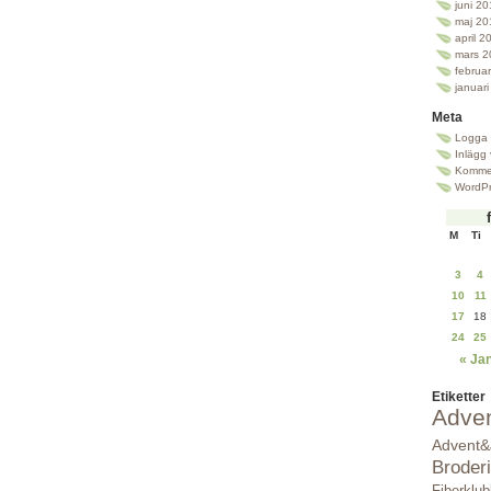
juni 2
maj 20
april 2
mars 2
februa
januar
Meta
Logga 
Inlägg
Kommen
WordPr
M
Ti
3
4
10
11
17
18
24
25
« Ja
Etiketter
Adve
Advent&
Broderi
Fiberklu