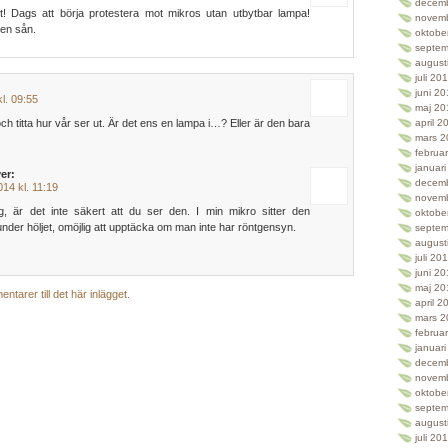
decem
et! Dags att börja protestera mot mikros utan utbytbar lampa!
novem
 en sån.
oktobe
septem
august
juli 20
juni 2
kl. 09:55
maj 20
ch titta hur vår ser ut. Är det ens en lampa i…? Eller är den bara
april 2
mars 2
februa
januar
ver:
decem
014 kl. 11:19
novem
g, är det inte säkert att du ser den. I min mikro sitter den
oktobe
nder höljet, omöjlig att upptäcka om man inte har röntgensyn.
septem
august
juli 20
juni 2
maj 20
ntarer till det här inlägget.
april 2
mars 2
februa
januar
decem
novem
oktobe
septem
august
juli 20