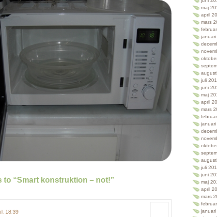
juni 2
maj 20
april 2
mars 2
februa
januar
decem
novem
oktobe
septem
august
juli 20
juni 2
maj 20
april 2
mars 2
februa
januar
decem
novem
oktobe
septem
august
juli 20
juni 2
to “Smart konstruktion – not!”
maj 20
april 2
mars 2
februa
januar
kl. 18:39