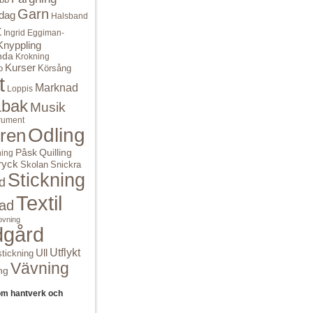
Garn
dag
Halsband
t
Ingrid Eggiman-
Knyppling
nda
Krokning
Kurser
o
Körsång
t
Marknad
Loppis
bak
Musik
rument
Odling
ren
Quilling
Påsk
ning
ryck
Skolan
Snickra
Stickning
d
Textil
ad
ovning
dgård
Ull
Utflykt
tickning
Vävning
ng
om hantverk och