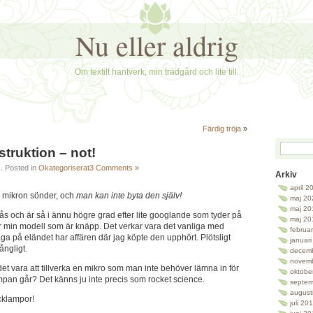
Nu eller aldrig
Om textilt hantverk, min trädgård och lite till.
Färdig tröja
»
truktion – not!
4
. Posted in
Okategoriserat
3 Comments »
Arkiv
april 2
i mikron sönder, och
man kan inte byta den själv!
maj 20
maj 20
stås och är så i ännu högre grad efter lite googlande som tyder på
maj 20
 är min modell som är knäpp. Det verkar vara det vanliga med
februa
åga på eländet har affären där jag köpte den upphört. Plötsligt
januar
ångligt.
decem
novem
det vara att tillverka en mikro som man inte behöver lämna in för
oktobe
mpan går? Det känns ju inte precis som rocket science.
septem
august
icklampor!
juli 20