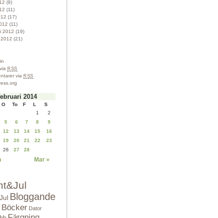
012
(9)
12
(11)
012
(17)
012
(11)
ri 2012
(19)
i 2012
(21)
in
 via
RSS
tarer via
RSS
ess.org
februari 2014
O
To
F
L
S
1
2
5
6
7
8
9
12
13
14
15
16
19
20
21
22
23
26
27
28
n
Mar »
nt&Jul
Bloggande
Jul
Böcker
Dator
Färgning
bbb