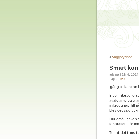
«
Väggprydnad
Smart kons
februari 22nd, 201
Tags:
Livet
Igår gick lampan 
Blev irriterad för
att det inte bara
mikrougnar. Till r
blev det väldigt kr
Hur omöjligt kan 
reparation när la
Tur att det finns f