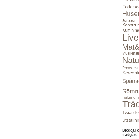
Födelse
Huse
Jonsson
Konstru
Kumihim
Live
Mat&
Musikinst
Natu
Provstick
Screent
Spåna
Sömn
Torkning
T
Trä
Tvåändss
Utställni
Bloggar 
trädgård