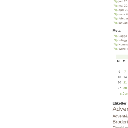
juni 2
maj 20
april 2
mars 2
februa
januar
Meta
Logga 
Inlägg
Kommen
WordPr
M
Ti
6
7
13
14
20
21
27
28
« Ju
Etiketter
Adve
Advent&
Broderi
Fiberklu