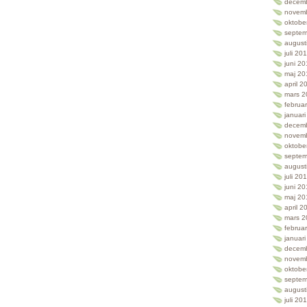
decem
novem
oktobe
septem
august
juli 20
juni 2
maj 20
april 2
mars 2
februa
januar
decem
novem
oktobe
septem
august
juli 20
juni 2
maj 20
april 2
mars 2
februa
januar
decem
novem
oktobe
septem
august
juli 20