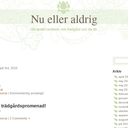
Nu eller aldrig
Om textilt hantverk, min trädgård och lite till.
uli 3rd, 2015.
Arkiv
april 2
maj 20
maj 20
5
til
maj 20
serat
|
Kommentering avstängd
februa
januar
decem
 trädgårdspromenad!
novem
5
oktobe
septem
serat
|
2 Comments »
august
juli 20