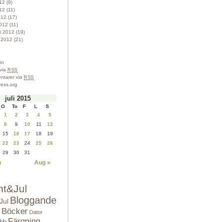
012
(9)
12
(11)
012
(17)
012
(11)
ri 2012
(19)
i 2012
(21)
in
 via
RSS
tarer via
RSS
ess.org
juli 2015
O
To
F
L
S
1
2
3
4
5
8
9
10
11
12
15
16
17
18
19
22
23
24
25
26
29
30
31
n
Aug »
nt&Jul
Bloggande
Jul
Böcker
Dator
Färgning
bbb