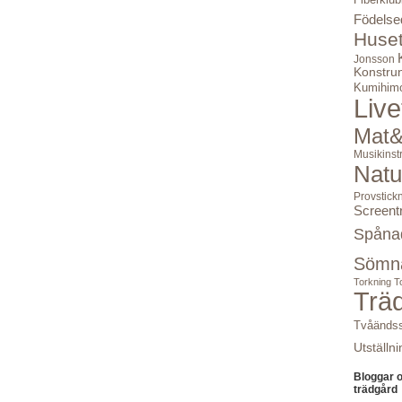
Födelse
Huse
Jonsson
Konstru
Kumihim
Live
Mat&
Musikinst
Natu
Provstick
Screent
Spåna
Sömn
Torkning
T
Trä
Tvåändss
Utställni
Bloggar 
trädgård