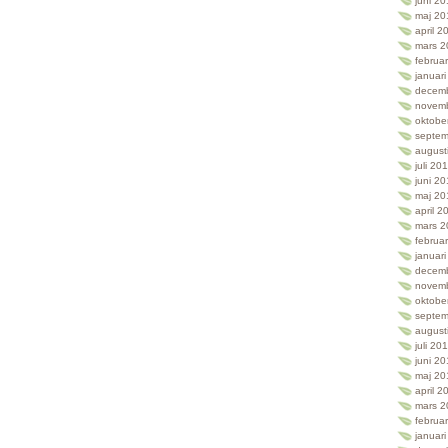
juni 2
maj 20
april 2
mars 2
februa
januar
decem
novem
oktobe
septem
august
juli 20
juni 2
maj 20
april 2
mars 2
februa
januar
decem
novem
oktobe
septem
august
juli 20
juni 2
maj 20
april 2
mars 2
februa
januar