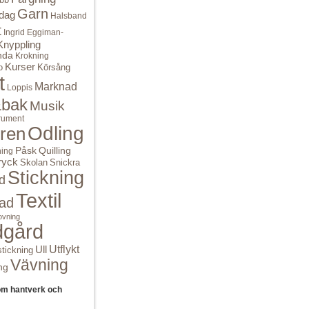
Garn
dag
Halsband
t
Ingrid Eggiman-
Knyppling
nda
Krokning
Kurser
o
Körsång
t
Marknad
Loppis
bak
Musik
rument
Odling
ren
Quilling
Påsk
ning
ryck
Skolan
Snickra
Stickning
d
Textil
ad
ovning
dgård
Ull
Utflykt
tickning
Vävning
ng
om hantverk och