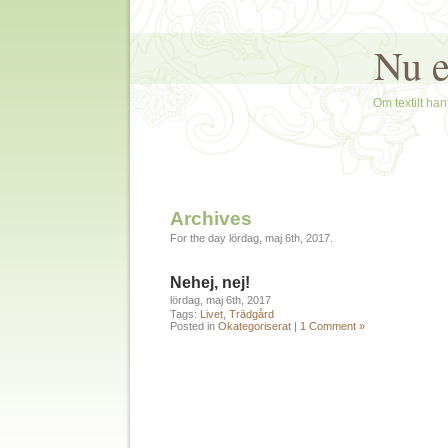
Nu e
Om textilt hant
Archives
For the day lördag, maj 6th, 2017.
Nehej, nej!
lördag, maj 6th, 2017
Tags:
Livet
,
Trädgård
Posted in
Okategoriserat
|
1 Comment »