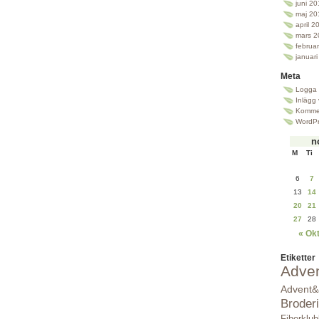
juni 2
maj 20
april 2
mars 2
februa
januar
Meta
Logga 
Inlägg
Kommen
WordPr
n
M
Ti
6
7
13
14
20
21
27
28
« Ok
Etiketter
Adve
Advent&
Broderi
Fiberklu