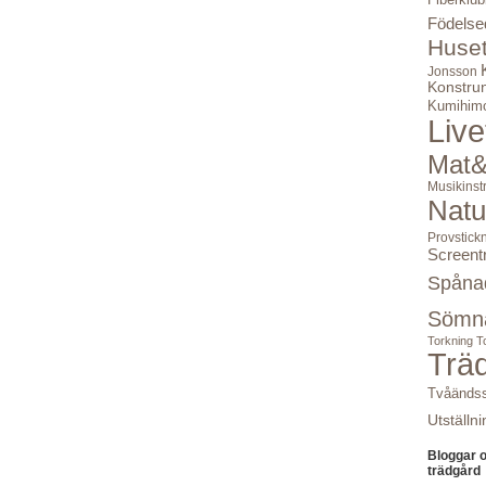
Födelse
Huse
Jonsson
Konstru
Kumihim
Live
Mat&
Musikinst
Natu
Provstick
Screent
Spåna
Sömn
Torkning
T
Trä
Tvåändss
Utställni
Bloggar 
trädgård