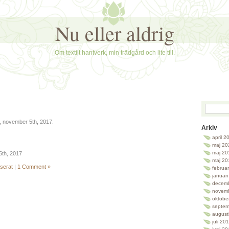
Nu eller aldrig
Om textilt hantverk, min trädgård och lite till.
, november 5th, 2017.
Arkiv
april 2
maj 20
maj 20
5th, 2017
maj 20
serat
|
1 Comment »
februa
januar
decem
novem
oktobe
septem
august
juli 20