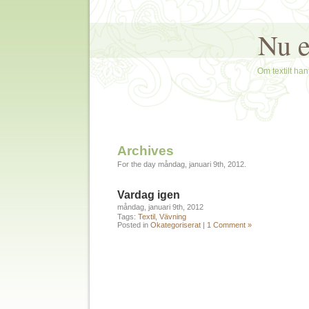
Nu e
Om textilt hant
Archives
For the day måndag, januari 9th, 2012.
Vardag igen
måndag, januari 9th, 2012
Tags:
Textil
,
Vävning
Posted in
Okategoriserat
|
1 Comment »