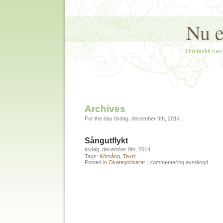
Nu e
Om textilt hant
Archives
For the day tisdag, december 9th, 2014.
Sångutflykt
tisdag, december 9th, 2014
Tags:
Körsång
,
Textil
Posted in
Okategoriserat
|
Kommentering avstängd