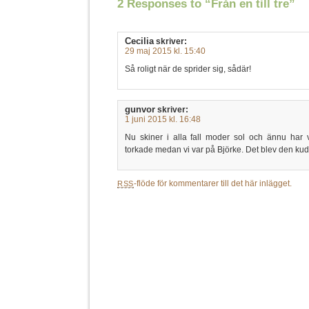
2 Responses to “Från en till tre”
Cecilia
skriver:
29 maj 2015 kl. 15:40
Så roligt när de sprider sig, sådär!
gunvor
skriver:
1 juni 2015 kl. 16:48
Nu skiner i alla fall moder sol och ännu har vi
torkade medan vi var på Björke. Det blev den ku
-flöde för kommentarer till det här inlägget.
RSS