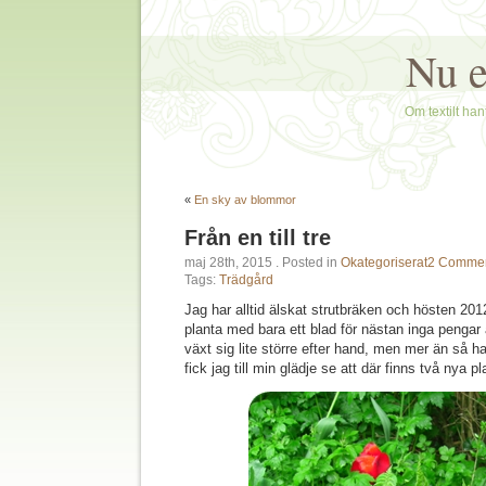
Nu e
Om textilt hant
«
En sky av blommor
Från en till tre
maj 28th, 2015
. Posted in
Okategoriserat
2 Commen
Tags:
Trädgård
Jag har alltid älskat strutbräken och hösten 2012 
planta med bara ett blad för nästan inga pengar a
växt sig lite större efter hand, men mer än så 
fick jag till min glädje se att där finns två nya pl