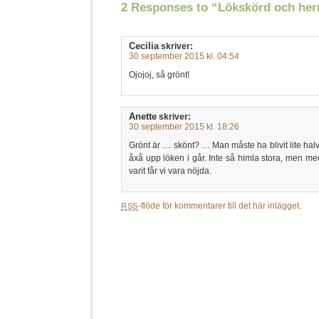
2 Responses to “Lökskörd och her
Cecilia
skriver:
30 september 2015 kl. 04:54
Ojojoj, så grönt!
Anette
skriver:
30 september 2015 kl. 18:26
Grönt är … skönt? … Man måste ha blivit lite halv
åxå upp löken i går. Inte så himla stora, men 
varit får vi vara nöjda.
-flöde för kommentarer till det här inlägget.
RSS