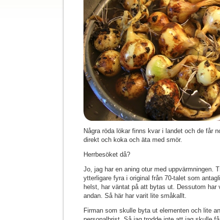
Några röda lökar finns kvar i landet och de får n
direkt och koka och äta med smör.
Herrbesöket då?
Jo, jag har en aning otur med uppvärmningen. T
ytterligare fyra i original från 70-talet som anta
helst, har väntat på att bytas ut. Dessutom ha
andan. Så här har varit lite småkallt.
Firman som skulle byta ut elementen och lite ann
personalbrist. Så jag trodde inte att jag skulle 