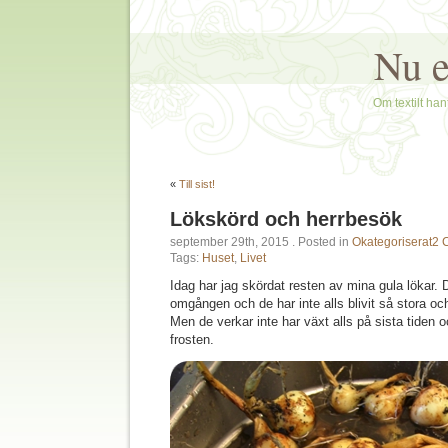
Nu e
Om textilt hant
«
Till sist!
Lökskörd och herrbesök
september 29th, 2015
. Posted in
Okategoriserat
2 
Tags:
Huset
,
Livet
Idag har jag skördat resten av mina gula lökar. D
omgången och de har inte alls blivit så stora och
Men de verkar inte har växt alls på sista tiden 
frosten.