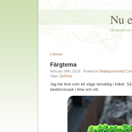
Nu e
Om textilt hant
«
Bomull
Färgtema
februari 24th, 2016
. Posted in
Okategoriserat
2 Co
Tags:
Quilling
Jag har lime som ett slags temafärg i köket. Så 
tändsticksask i lime och vitt.