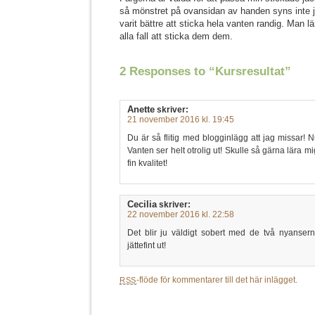
så mönstret på ovansidan av handen syns inte 
varit bättre att sticka hela vanten randig. Man lä
alla fall att sticka dem dem.
2 Responses to “Kursresultat”
Anette
skriver:
21 november 2016 kl. 19:45
Du är så flitig med blogginlägg att jag missar! Nu 
Vanten ser helt otrolig ut! Skulle så gärna lära mi
fin kvalitet!
Cecilia
skriver:
22 november 2016 kl. 22:58
Det blir ju väldigt sobert med de två nyanser
jättefint ut!
-flöde för kommentarer till det här inlägget.
RSS