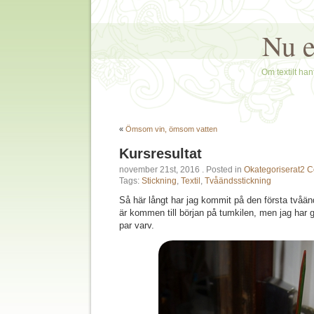
Nu e
Om textilt hant
«
Ömsom vin, ömsom vatten
Kursresultat
november 21st, 2016
. Posted in
Okategoriserat
2 C
Tags:
Stickning
,
Textil
,
Tvåändsstickning
Så här långt har jag kommit på den första tvåä
är kommen till början på tumkilen, men jag har g
par varv.