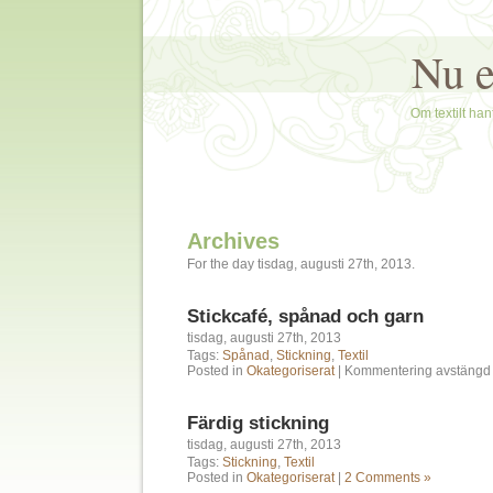
Nu e
Om textilt hant
Archives
For the day tisdag, augusti 27th, 2013.
Stickcafé, spånad och garn
tisdag, augusti 27th, 2013
Tags:
Spånad
,
Stickning
,
Textil
Posted in
Okategoriserat
|
Kommentering avstängd
Färdig stickning
tisdag, augusti 27th, 2013
Tags:
Stickning
,
Textil
Posted in
Okategoriserat
|
2 Comments »