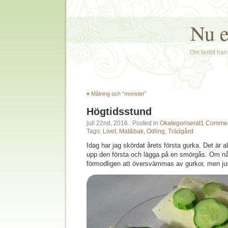
Nu e
Om textilt hant
«
Målning och ”monster”
Högtidsstund
juli 22nd, 2016
. Posted in
Okategoriserat
1 Commen
Tags:
Livet
,
Mat&bak
,
Odling
,
Trädgård
Idag har jag skördat årets första gurka. Det är a
upp den första och lägga på en smörgås. Om n
förmodligen att översvämmas av gurkor, men just