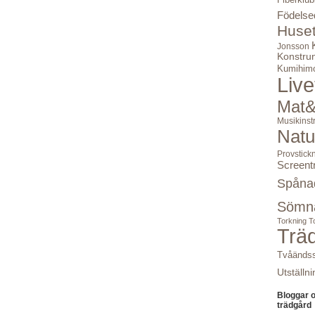
Födelse
Huse
Jonsson
Konstru
Kumihim
Live
Mat&
Musikinst
Natu
Provstick
Screent
Spåna
Sömn
Torkning
T
Trä
Tvåändss
Utställni
Bloggar 
trädgård