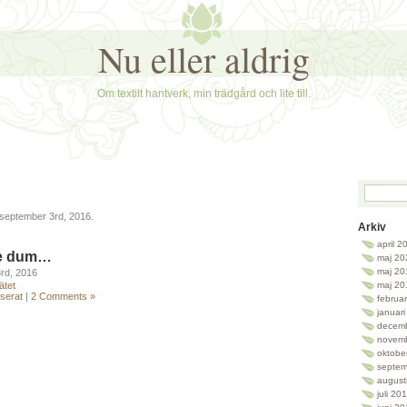
Nu eller aldrig
Om textilt hantverk, min trädgård och lite till.
 september 3rd, 2016.
Arkiv
april 2
ite dum…
maj 20
maj 20
3rd, 2016
ätet
maj 20
serat
|
2 Comments »
februa
januar
decem
novem
oktobe
septem
august
juli 20