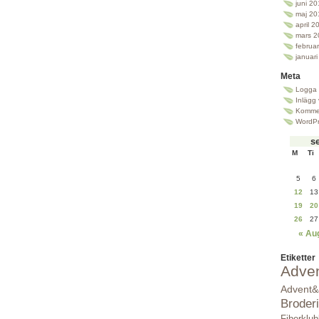
juni 2
maj 20
april 2
mars 2
februa
januar
Meta
Logga 
Inlägg
Kommen
WordPr
s
M
Ti
5
6
12
13
19
20
26
27
« Au
Etiketter
Adve
Advent&
Broderi
Fiberklu