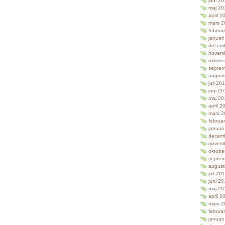
juni 2
maj 20
april 2
mars 2
februa
januar
decem
novem
oktobe
septem
august
juli 20
juni 2
maj 20
april 2
mars 2
februa
januar
decem
novem
oktobe
septem
august
juli 20
juni 2
maj 20
april 2
mars 2
februa
januar