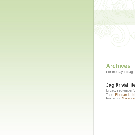
Archives
For the day lördag,
Jag är väl l
lördag, september 
Tags:
Bloggande
,
N
Posted in
Okategori