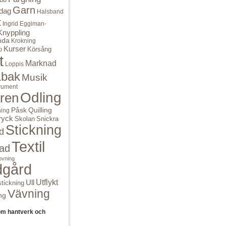
Garn
dag
Halsband
t
Ingrid Eggiman-
Knyppling
nda
Krokning
Kurser
o
Körsång
t
Marknad
Loppis
bak
Musik
rument
Odling
ren
Quilling
Påsk
ning
ryck
Skolan
Snickra
Stickning
d
Textil
ad
ovning
dgård
Ull
Utflykt
tickning
Vävning
ng
om hantverk och