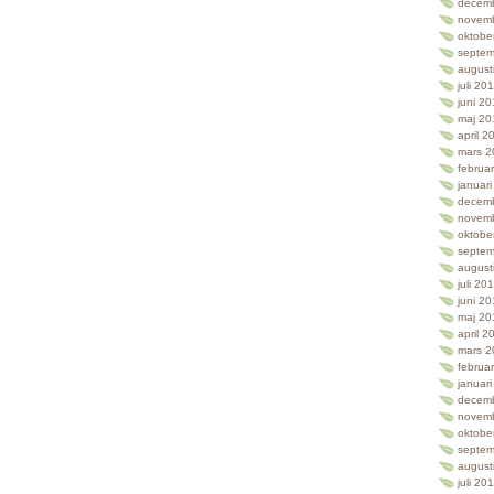
decem
novem
oktobe
septem
august
juli 20
juni 2
maj 20
april 2
mars 2
februa
januar
decem
novem
oktobe
septem
august
juli 20
juni 2
maj 20
april 2
mars 2
februa
januar
decem
novem
oktobe
septem
august
juli 20