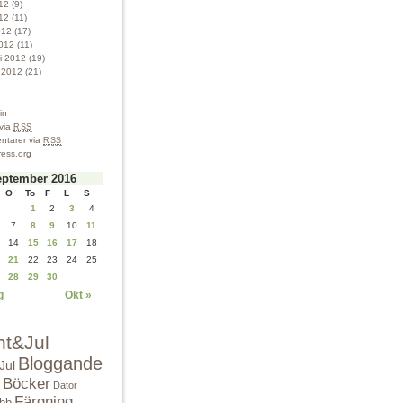
012
(9)
12
(11)
012
(17)
012
(11)
ri 2012
(19)
i 2012
(21)
in
 via
RSS
tarer via
RSS
ess.org
eptember 2016
O
To
F
L
S
1
2
3
4
7
8
9
10
11
14
15
16
17
18
21
22
23
24
25
28
29
30
g
Okt »
nt&Jul
Bloggande
Jul
Böcker
Dator
Färgning
bbb