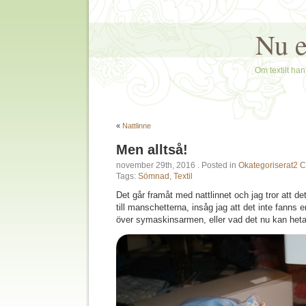
Nu e
Om textilt hant
«
Nattlinne
Men alltså!
november 29th, 2016
. Posted in
Okategoriserat
2 
Tags:
Sömnad
,
Textil
Det går framåt med nattlinnet och jag tror att de
till manschetterna, insåg jag att det inte fanns 
över symaskinsarmen, eller vad det nu kan heta