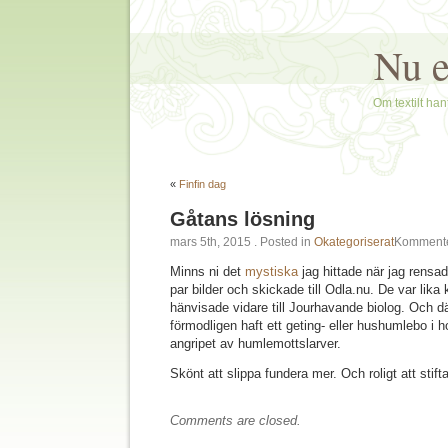
Nu e
Om textilt hant
«
Finfin dag
Gåtans lösning
mars 5th, 2015
. Posted in
Okategoriserat
Kommente
Minns ni det
mystiska
jag hittade när jag rensad
par bilder och skickade till Odla.nu. De var lik
hänvisade vidare till Jourhavande biolog. Och d
förmodligen haft ett geting- eller hushumlebo i 
angripet av humlemottslarver.
Skönt att slippa fundera mer. Och roligt att stift
Comments are closed.