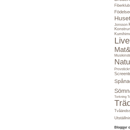
Fiberklu
Födelse
Huse
Jonsson
Konstru
Kumihim
Live
Mat&
Musikinst
Natu
Provstick
Screent
Spåna
Sömn
Torkning
T
Trä
Tvåändss
Utställni
Bloggar 