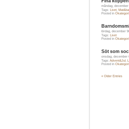
Fina koppen
måndag, december 
Tags:
Livet
,
Mat&ba
Posted in
Okategori
Barndomsm
lördag, december 9
Tags:
Livet
Posted in
Okategori
Söt som soc
onsdag, december 
Tags:
Advent&Jul
,
L
Posted in
Okategori
« Older Entries