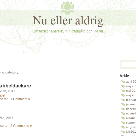
Nu eller aldrig
Om textilt hantverk, min trädgård och lite till.
rat category.
Arkiv
april 2
dubbeldäckare
maj 20
maj 20
28th, 2017
ivet
maj 20
serat
|
1 Comment »
februa
januar
decem
novem
3rd, 2017
oktobe
septem
serat
|
2 Comments »
august
juli 20