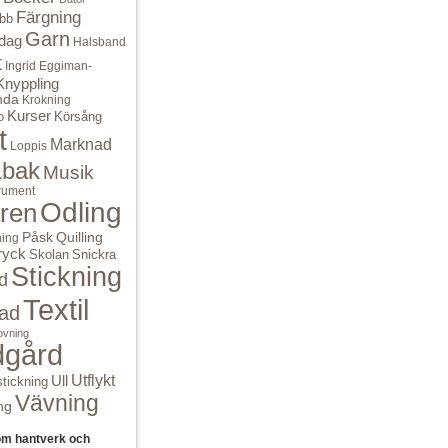
Färgning
bbb
Garn
dag
Halsband
t
Ingrid Eggiman-
Knyppling
nda
Krokning
Kurser
o
Körsång
t
Marknad
Loppis
bak
Musik
rument
Odling
ren
Quilling
Påsk
ning
ryck
Skolan
Snickra
Stickning
d
Textil
ad
ovning
dgård
Ull
Utflykt
tickning
Vävning
ng
om hantverk och