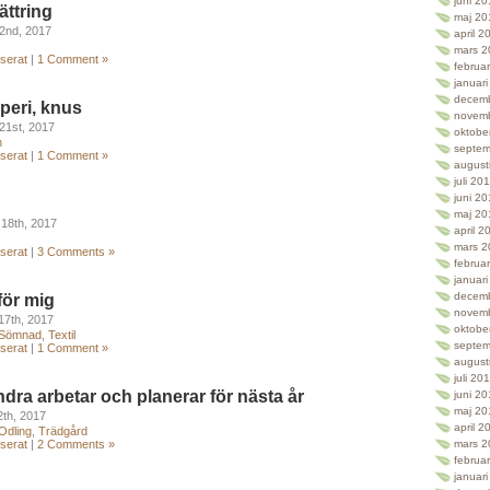
juni 2
ättring
maj 20
2nd, 2017
april 2
mars 2
serat
|
1 Comment »
februa
januar
decem
peri, knus
novem
21st, 2017
oktobe
n
septem
serat
|
1 Comment »
august
juli 20
juni 2
maj 20
18th, 2017
april 2
mars 2
serat
|
3 Comments »
februa
januar
decem
för mig
novem
17th, 2017
oktobe
Sömnad
,
Textil
septem
serat
|
1 Comment »
august
juli 20
ndra arbetar och planerar för nästa år
juni 2
maj 20
2th, 2017
april 2
Odling
,
Trädgård
serat
|
2 Comments »
mars 2
februa
januar