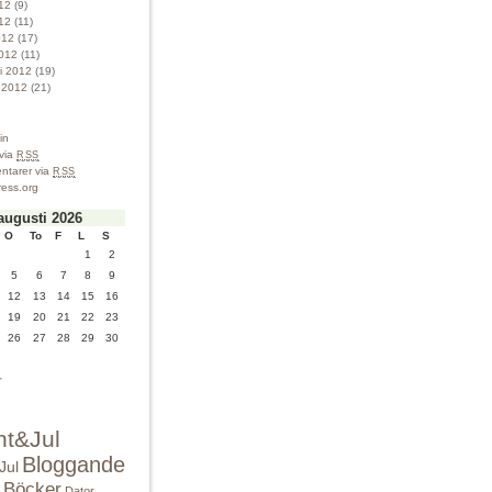
012
(9)
12
(11)
012
(17)
012
(11)
ri 2012
(19)
i 2012
(21)
in
 via
RSS
tarer via
RSS
ess.org
augusti 2026
O
To
F
L
S
1
2
5
6
7
8
9
12
13
14
15
16
19
20
21
22
23
26
27
28
29
30
r
nt&Jul
Bloggande
Jul
Böcker
Dator