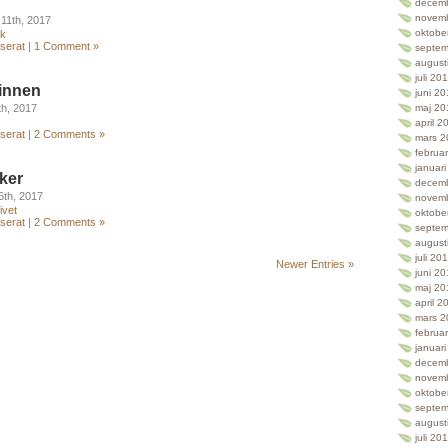
decem
novem
11th, 2017
oktobe
k
serat
|
1 Comment »
septem
august
juli 20
innen
juni 2
th, 2017
maj 20
april 2
serat
|
2 Comments »
mars 2
februa
januar
ker
decem
6th, 2017
novem
ivet
oktobe
serat
|
2 Comments »
septem
august
juli 20
Newer Entries »
juni 2
maj 20
april 2
mars 2
februa
januar
decem
novem
oktobe
septem
august
juli 20