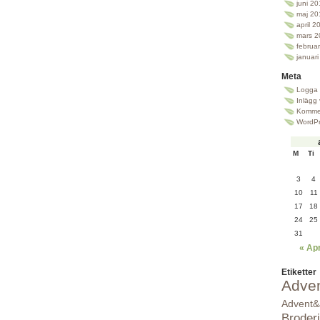
juni 2
maj 20
april 2
mars 2
februa
januar
Meta
Logga 
Inlägg
Kommen
WordPr
M
Ti
3
4
10
11
17
18
24
25
31
« Ap
Etiketter
Adve
Advent&
Broderi